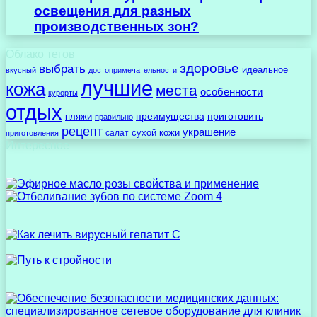
освещения для разных
производственных зон?
Облако тегов
здоровье
выбрать
идеальное
вкусный
достопримечательности
лучшие
кожа
места
особенности
курорты
отдых
преимущества
приготовить
пляжи
правильно
рецепт
украшение
сухой кожи
салат
приготовления
Интересное