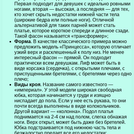
Первая подходит для девушек с идеально ровными
ногами, вторая — высокая, а последняя — для тех,
кто хочет скрыть недостатки нижней части тела
(широкие бедра или полные ноги). Отличной
альтернативой для таких парней может стать
платье, которое короткое спереди и длинное сзади.
Такой фасон называется «трансформер»;
Форма
. В качестве классического примера можно
предложить модель «Принцесса», которую отличает
узкий верх и расклешенный к полу низ. Не менее
интересный фасон — прямой. Он подходит
практически всем девушкам. Лиф может быть в
виде корсажа (сердечка), с открытыми плечами, с
приспущенными бретелями, с бретелями через одно
плечо;
Виды кроя
. Название самого известного —
«империал». У этой модели широкая свободная
юбка, которая начинается у груди и изящно
ниспадает до пола. Если у нее есть рукава, то они
почти всегда выполнены в виде колокольчиков.
Другой вариант — «колонна». Подол платья
поднимается на 2-4 см над полом, слегка обнажая
ноги. Верх открыт, может быть даже без бретелей.
Юбка подстраивается под нижнюю часть тела и
безжалостно предает все его недостатки;