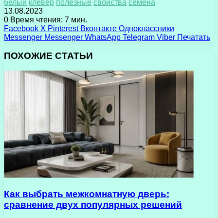
белый
клевер
полезные
свойства
семена
13.08.2023
0
Время чтения: 7 мин.
Facebook
X
Pinterest
Вконтакте
Одноклассники
Messenger
Messenger
WhatsApp
Telegram
Viber
Печатать
ПОХОЖИЕ СТАТЬИ
Как выбрать межкомнатную дверь:
сравнение двух популярных решений