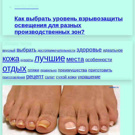
08.04.2026
Как выбрать уровень взрывозащиты
освещения для разных
производственных зон?
Облако тегов
здоровье
выбрать
идеальное
вкусный
достопримечательности
лучшие
кожа
места
особенности
курорты
отдых
преимущества
приготовить
пляжи
правильно
рецепт
украшение
сухой кожи
салат
приготовления
Интересное