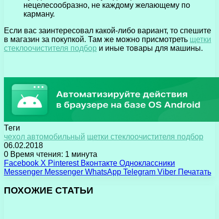
нецелесообразно, не каждому желающему по
карману.
Если вас заинтересовал какой-либо вариант, то спешите
в магазин за покупкой. Там же можно присмотреть
щетки
стеклоочистителя подбор
и иные товары для машины.
Теги
чехол автомобильный
щетки стеклоочистителя подбор
06.02.2018
0
Время чтения: 1 минута
Facebook
X
Pinterest
Вконтакте
Одноклассники
Messenger
Messenger
WhatsApp
Telegram
Viber
Печатать
ПОХОЖИЕ СТАТЬИ