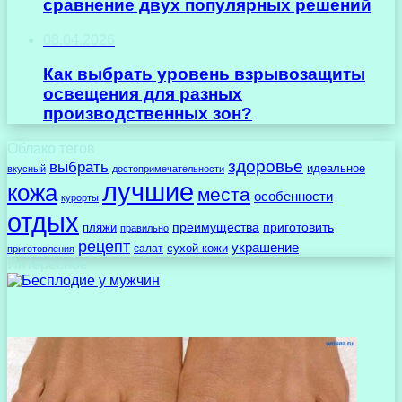
сравнение двух популярных решений
08.04.2026
Как выбрать уровень взрывозащиты
освещения для разных
производственных зон?
Облако тегов
здоровье
выбрать
идеальное
вкусный
достопримечательности
лучшие
кожа
места
особенности
курорты
отдых
преимущества
приготовить
пляжи
правильно
рецепт
украшение
сухой кожи
салат
приготовления
Интересное