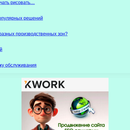
начать рисовать…
популярных решений
разных производственных зон?
й
ику обслуживания