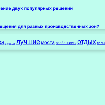
нение двух популярных решений
ещения для разных производственных зон?
лучшие
отдых
жа
места
особенности
пляж
курорты