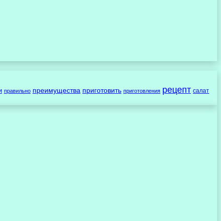
рецепт
преимущества
приготовить
и
салат
правильно
приготовления