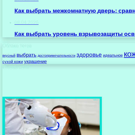
Как выбрать межкомнатную дверь: срав
08.04.2026
Как выбрать уровень взрывозащиты осв
Облако тегов
ко
здоровье
выбрать
идеальное
вкусный
достопримечательности
украшение
сухой кожи
Интересное