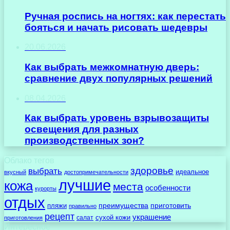
Ручная роспись на ногтях: как перестать
бояться и начать рисовать шедевры
20.06.2026
Как выбрать межкомнатную дверь:
сравнение двух популярных решений
08.04.2026
Как выбрать уровень взрывозащиты
освещения для разных
производственных зон?
Облако тегов
здоровье
выбрать
идеальное
вкусный
достопримечательности
лучшие
кожа
места
особенности
курорты
отдых
преимущества
приготовить
пляжи
правильно
рецепт
украшение
сухой кожи
салат
приготовления
Интересное