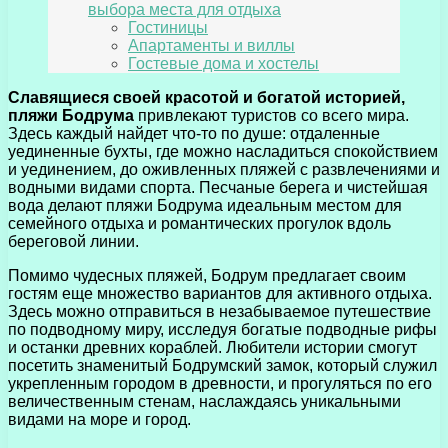
выбора места для отдыха
Гостиницы
Апартаменты и виллы
Гостевые дома и хостелы
Славящиеся своей красотой и богатой историей,
пляжи Бодрума
привлекают туристов со всего мира.
Здесь каждый найдет что-то по душе: отдаленные
уединенные бухты, где можно насладиться спокойствием
и уединением, до оживленных пляжей с развлечениями и
водными видами спорта. Песчаные берега и чистейшая
вода делают пляжи Бодрума идеальным местом для
семейного отдыха и романтических прогулок вдоль
береговой линии.
Помимо чудесных пляжей, Бодрум предлагает своим
гостям еще множество вариантов для активного отдыха.
Здесь можно отправиться в незабываемое путешествие
по подводному миру, исследуя богатые подводные рифы
и останки древних кораблей. Любители истории смогут
посетить знаменитый Бодрумский замок, который служил
укрепленным городом в древности, и прогуляться по его
величественным стенам, наслаждаясь уникальными
видами на море и город.