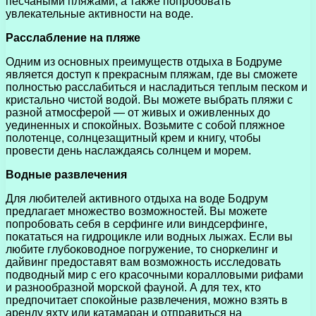
песчаными пляжами, а также попробовать
увлекательные активности на воде.
Расслабление на пляже
Одним из основных преимуществ отдыха в Бодруме
является доступ к прекрасным пляжам, где вы сможете
полностью расслабиться и насладиться теплым песком и
кристально чистой водой. Вы можете выбрать пляжи с
разной атмосферой — от живых и оживленных до
уединенных и спокойных. Возьмите с собой пляжное
полотенце, солнцезащитный крем и книгу, чтобы
провести день наслаждаясь солнцем и морем.
Водные развлечения
Для любителей активного отдыха на воде Бодрум
предлагает множество возможностей. Вы можете
попробовать себя в серфинге или виндсерфинге,
покататься на гидроцикле или водных лыжах. Если вы
любите глубоководное погружение, то сноркелинг и
дайвинг предоставят вам возможность исследовать
подводный мир с его красочными коралловыми рифами
и разнообразной морской фауной. А для тех, кто
предпочитает спокойные развлечения, можно взять в
аренду яхту или катамаран и отправиться на