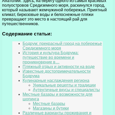
Анатолии. Здесь, на берегу одного из самых красивых
полуостровов Средиземного моря, раскинулся город,
который называют жемчужиной побережья. Приятный
климат, бирюзовые воды и белоснежные пляжи
превращают это место в настоящий рай для
путешественников.
Содержание статьи:
Бодрум: прекрасный город на побережье
Средиземного моря
История и культура Бодрума:
путешествие во времени и
проникновение в…
Пляжный отдых и активности на воде
Известные достопримечательности
Бодрума
Кулинарные наслаждения региона
Уникальные рецепты и традиции
Аутентичные вкусы и специалисты
Местные базары и возможности для
шопинга
Местные базары
Магазины и бутики
Различные варианты проживания и