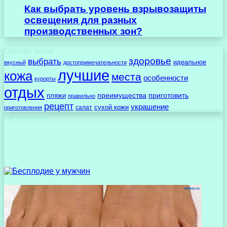
Как выбрать уровень взрывозащиты
освещения для разных
производственных зон?
Облако тегов
здоровье
выбрать
идеальное
вкусный
достопримечательности
лучшие
кожа
места
особенности
курорты
отдых
преимущества
приготовить
пляжи
правильно
рецепт
украшение
сухой кожи
салат
приготовления
Интересное