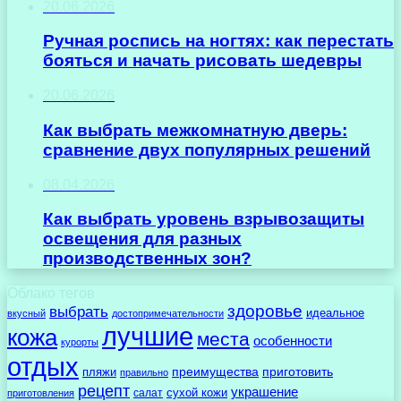
20.06.2026
Ручная роспись на ногтях: как перестать
бояться и начать рисовать шедевры
20.06.2026
Как выбрать межкомнатную дверь:
сравнение двух популярных решений
08.04.2026
Как выбрать уровень взрывозащиты
освещения для разных
производственных зон?
Облако тегов
здоровье
выбрать
идеальное
вкусный
достопримечательности
лучшие
кожа
места
особенности
курорты
отдых
преимущества
приготовить
пляжи
правильно
рецепт
украшение
сухой кожи
салат
приготовления