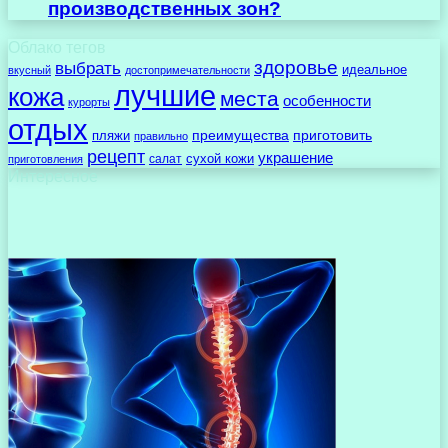
производственных зон?
Облако тегов
здоровье
выбрать
идеальное
вкусный
достопримечательности
лучшие
кожа
места
особенности
курорты
отдых
преимущества
приготовить
пляжи
правильно
рецепт
украшение
сухой кожи
салат
приготовления
Интересное