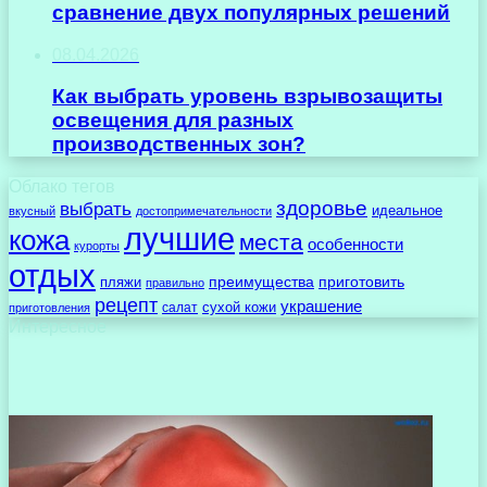
сравнение двух популярных решений
08.04.2026
Как выбрать уровень взрывозащиты
освещения для разных
производственных зон?
Облако тегов
здоровье
выбрать
идеальное
вкусный
достопримечательности
лучшие
кожа
места
особенности
курорты
отдых
преимущества
приготовить
пляжи
правильно
рецепт
украшение
сухой кожи
салат
приготовления
Интересное