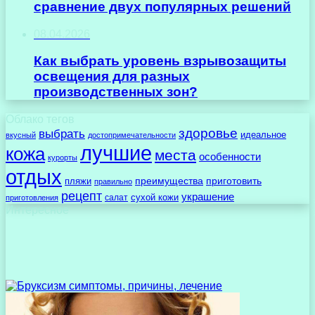
сравнение двух популярных решений
08.04.2026
Как выбрать уровень взрывозащиты
освещения для разных
производственных зон?
Облако тегов
здоровье
выбрать
идеальное
вкусный
достопримечательности
лучшие
кожа
места
особенности
курорты
отдых
преимущества
приготовить
пляжи
правильно
рецепт
украшение
сухой кожи
салат
приготовления
Интересное