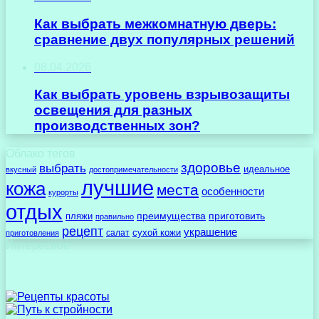
Как выбрать межкомнатную дверь:
сравнение двух популярных решений
08.04.2026
Как выбрать уровень взрывозащиты
освещения для разных
производственных зон?
Облако тегов
здоровье
выбрать
идеальное
вкусный
достопримечательности
лучшие
кожа
места
особенности
курорты
отдых
преимущества
приготовить
пляжи
правильно
рецепт
украшение
сухой кожи
салат
приготовления
Интересное