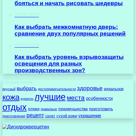
бояться и начать рисовать шедевры
20.06.2026
Как выбрать межкомнатную дверь:
сравнение двух популярных решений
08.04.2026
Как выбрать уровень взрывозащиты
освещения для разных
производственных зон?
Облако тегов
здоровье
выбрать
идеальное
вкусный
достопримечательности
лучшие
кожа
места
особенности
курорты
отдых
преимущества
приготовить
пляжи
правильно
рецепт
украшение
сухой кожи
салат
приготовления
Интересное