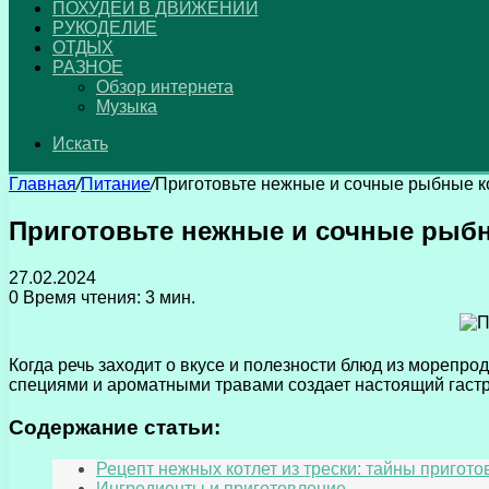
ПОХУДЕЙ В ДВИЖЕНИИ
РУКОДЕЛИЕ
ОТДЫХ
РАЗНОЕ
Обзор интернета
Музыка
Искать
Главная
/
Питание
/
Приготовьте нежные и сочные рыбные ко
Приготовьте нежные и сочные рыбн
27.02.2024
0
Время чтения: 3 мин.
Когда речь заходит о вкусе и полезности блюд из морепрод
специями и ароматными травами создает настоящий гаст
Содержание статьи:
Рецепт нежных котлет из трески: тайны пригот
Ингредиенты и приготовление