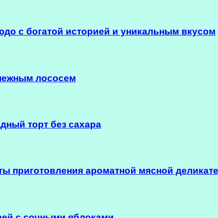
юдо с богатой историей и уникальным вкусом
 нежным лососем
дный торт без сахара
ы приготовления ароматной мясной деликат
рей с сочными яблоками