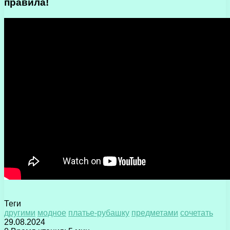
правила!
Теги
другими
модное
платье-рубашку
предметами
сочетать
29.08.2024