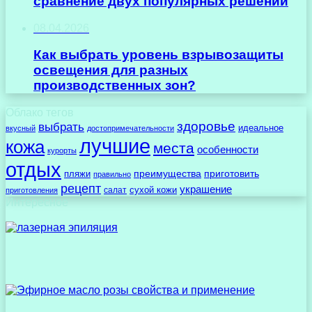
сравнение двух популярных решений
08.04.2026
Как выбрать уровень взрывозащиты
освещения для разных
производственных зон?
Облако тегов
здоровье
выбрать
идеальное
вкусный
достопримечательности
лучшие
кожа
места
особенности
курорты
отдых
преимущества
приготовить
пляжи
правильно
рецепт
украшение
сухой кожи
салат
приготовления
Интересное