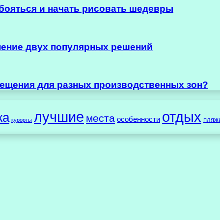
ь бояться и начать рисовать шедевры
нение двух популярных решений
ещения для разных производственных зон?
лучшие
отдых
жа
места
особенности
пляж
курорты