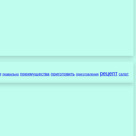
рецепт
преимущества
приготовить
и
салат
правильно
приготовления