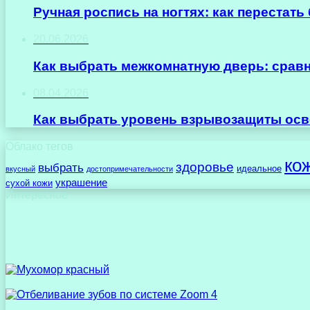
Ручная роспись на ногтях: как перестат
20.06.2026
Как выбрать межкомнатную дверь: срав
08.04.2026
Как выбрать уровень взрывозащиты осв
Облако тегов
ко
здоровье
выбрать
идеальное
вкусный
достопримечательности
украшение
сухой кожи
Интересное