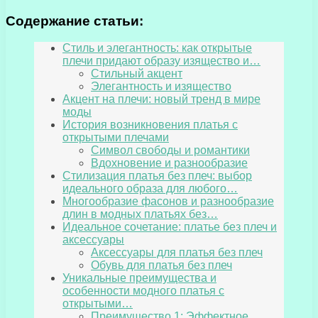
Содержание статьи:
Стиль и элегантность: как открытые
плечи придают образу изящество и…
Стильный акцент
Элегантность и изящество
Акцент на плечи: новый тренд в мире
моды
История возникновения платья с
открытыми плечами
Символ свободы и романтики
Вдохновение и разнообразие
Стилизация платья без плеч: выбор
идеального образа для любого…
Многообразие фасонов и разнообразие
длин в модных платьях без…
Идеальное сочетание: платье без плеч и
аксессуары
Аксессуары для платья без плеч
Обувь для платья без плеч
Уникальные преимущества и
особенности модного платья с
открытыми…
Преимущество 1: Эффектное