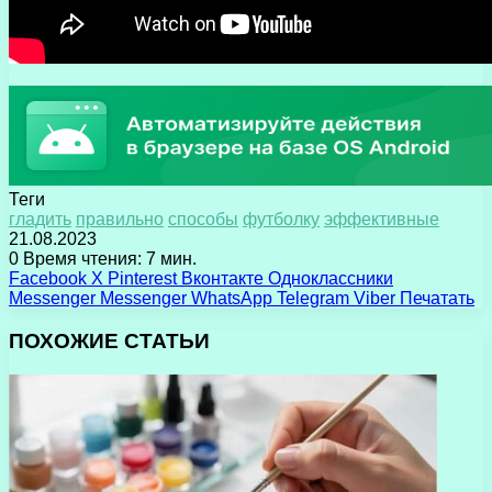
Теги
гладить
правильно
способы
футболку
эффективные
21.08.2023
0
Время чтения: 7 мин.
Facebook
X
Pinterest
Вконтакте
Одноклассники
Messenger
Messenger
WhatsApp
Telegram
Viber
Печатать
ПОХОЖИЕ СТАТЬИ