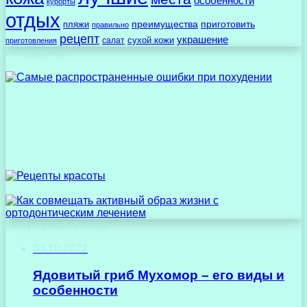
особенности
курорты
отдых
преимущества
приготовить
пляжи
правильно
рецепт
украшение
сухой кожи
салат
приготовления
Интересное
Популярные статьи
03.10.2022
Ядовитый гриб Мухомор – его виды и
особенности