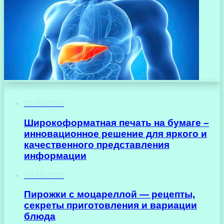
Популярные статьи
21.01.2024
Широкоформатная печать на бумаге –
инновационное решение для яркого и
качественного представления
информации
18.10.2023
Пирожки с моцареллой — рецепты,
секреты приготовления и вариации
блюда