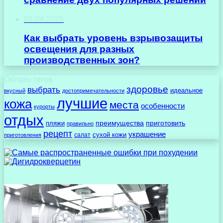
08.04.2026
Как выбрать уровень взрывозащиты
освещения для разных
производственных зон?
Облако тегов
здоровье
выбрать
идеальное
вкусный
достопримечательности
лучшие
кожа
места
особенности
курорты
отдых
преимущества
приготовить
пляжи
правильно
рецепт
украшение
сухой кожи
салат
приготовления
Интересное