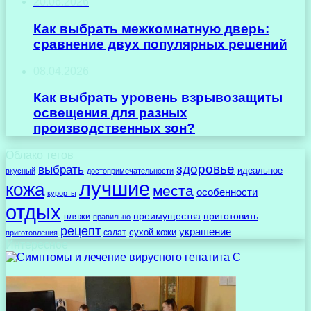
20.06.2026
Как выбрать межкомнатную дверь:
сравнение двух популярных решений
08.04.2026
Как выбрать уровень взрывозащиты
освещения для разных
производственных зон?
Облако тегов
здоровье
выбрать
идеальное
вкусный
достопримечательности
лучшие
кожа
места
особенности
курорты
отдых
преимущества
приготовить
пляжи
правильно
рецепт
украшение
сухой кожи
салат
приготовления
Интересное