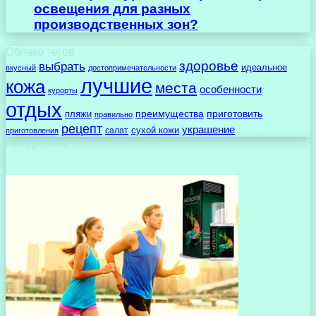
освещения для разных
производственных зон?
Облако тегов
здоровье
выбрать
идеальное
вкусный
достопримечательности
лучшие
кожа
места
особенности
курорты
отдых
преимущества
приготовить
пляжи
правильно
рецепт
украшение
сухой кожи
салат
приготовления
Интересное