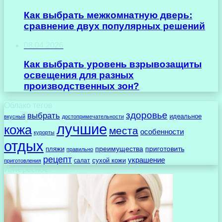
Как выбрать межкомнатную дверь:
сравнение двух популярных решений
08.04.2026
Как выбрать уровень взрывозащиты
освещения для разных
производственных зон?
Облако тегов
здоровье
выбрать
идеальное
вкусный
достопримечательности
лучшие
кожа
места
особенности
курорты
отдых
преимущества
приготовить
пляжи
правильно
рецепт
украшение
сухой кожи
салат
приготовления
Интересное