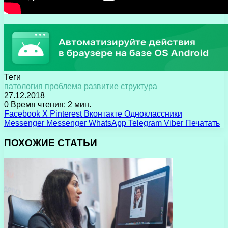
Теги
патология
проблема
развитие
структура
27.12.2018
0
Время чтения: 2 мин.
Facebook
X
Pinterest
Вконтакте
Одноклассники
Messenger
Messenger
WhatsApp
Telegram
Viber
Печатать
ПОХОЖИЕ СТАТЬИ