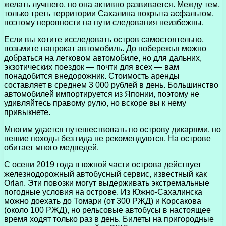
желать лучшего, но она активно развивается. Между тем,
только треть территории Сахалина покрыта асфальтом,
поэтому неровности на пути следования неизбежны.
Если вы хотите исследовать остров самостоятельно,
возьмите напрокат автомобиль. До побережья можно
добраться на легковом автомобиле, но для дальних,
экзотических поездок — почти для всех — вам
понадобится внедорожник. Стоимость аренды
составляет в среднем 3 000 рублей в день. Большинство
автомобилей импортируется из Японии, поэтому не
удивляйтесь правому рулю, но вскоре вы к нему
привыкнете.
Многим удается путешествовать по острову дикарями, но
пешие походы без гида не рекомендуются. На острове
обитает много медведей.
С осени 2019 года в южной части острова действует
железнодорожный автобусный сервис, известный как
Orlan. Эти повозки могут выдерживать экстремальные
погодные условия на острове. Из Южно-Сахалинска
можно доехать до Томари (от 300 РЖД) и Корсакова
(около 100 РЖД), но рельсовые автобусы в настоящее
время ходят только раз в день. Билеты на пригородные