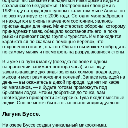
острове, вы сможете насладиться некоторыми видами
сахалинского бездорожья. Построенный японцами в
1939 году на труднодоступном скалистом мысе Анива, он
не эксплуатируется с 2006 года. Сегодня маяк заброшен
и находится в очень плачевном состоянии, являясь
пристанищем для чаек. Министерство обороны, которому
принадлежит маяк, обещало восстановить его, а пока
рыбаки привозят сюда группы туристов. Им приходится
карабкаться по скалам с помощью веревок, что,
откровенно говоря, опасно. Однако вы можете побродить
по самому маяку и посмотреть на разрушающиеся стены.
Вы уже на пути к маяку (поездка по воде в одном
направлении занимает полтора часа), и вас ждут
захватывающие дух виды зеленых холмов, водопадов,
мысов и мест размножения тюленей. Запаситесь едой на
день — вы окажетесь в дикой природе, где нет ни кафе,
ни магазинов, — и будьте готовы промокнуть под
брызгами лодки. Чтобы добраться до точки, вам
необходимо приобрести экскурсию. Туда входят местные
лодки. Оно не может быть согласовано индивидуально.
Лагуна Буссе.
На озере Буссе создан уникальный микроклимат.