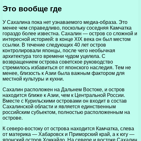
Это вообще где
У Сахалина пока нет узнаваемого медиа-образа. Это
менее чем справедливо, поскольку соседняя Камчатка
гораздо более известна. Сахалин — остров со сложной и
интересной историей: в конце XIX века он был местом
ссылки. В течение следующих 40 лет остров
контролировали японцы, после чего необычная
архитектура того времени чудом уцелела. С
возвращением острова советское руководство
стремилось избавиться от японского наследия. Тем не
менее, близость к Азии была важным фактором для
местной культуры и кухни.
Сахалин расположен на Дальнем Востоке, и остров
находится ближе к Азии, чем к Центральной России.
Вместе с Курильскими островами он входит в состав
Сахалинской области и является единственным
российским субъектом, полностью расположенным на
острове.
К северо-востоку от острова находится Камчатка, слева
от материка — Хабаровск и Приморский край, а к югу —
японский остров Хоккайдо. На севере и востоке Сахалин