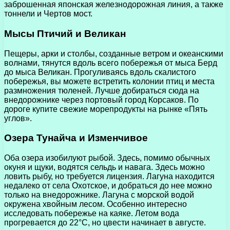
заброшенная японская железнодорожная линия, а также
тоннели и Чертов мост.
Мысы Птичий и Великан
Пещеры, арки и столбы, созданные ветром и океанскими
волнами, тянутся вдоль всего побережья от мыса Берд
до мыса Великан. Прогуливаясь вдоль скалистого
побережья, вы можете встретить колонии птиц и места
размножения тюленей. Лучше добираться сюда на
внедорожнике через портовый город Корсаков. По
дороге купите свежие морепродукты на рынке «Пять
углов».
Озера Тунайча и Изменчивое
Оба озера изобилуют рыбой. Здесь, помимо обычных
окуня и щуки, водятся сельдь и навага. Здесь можно
ловить рыбу, но требуется лицензия. Лагуна находится
недалеко от села Охотское, и добраться до нее можно
только на внедорожнике. Лагуна с морской водой
окружена хвойным лесом. Особенно интересно
исследовать побережье на каяке. Летом вода
прогревается до 22°C, но цвести начинает в августе.