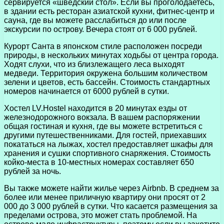
сервируется «шведский стол». Если вы проголодаетесь,
в здании есть ресторан азиатской кухни, фитнес-центр и
сауна, где вы можете расслабиться до или после
экскурсии по острову. Вечера стоят от 6 000 рублей.
Курорт Санта в японском стиле расположен посреди
природы, в нескольких минутах ходьбы от центра города.
Ходят слухи, что из близлежащего леса выходят
медведи. Территория окружена большим количеством
зелени и цветов, есть бассейн. Стоимость стандартных
номеров начинается от 6000 рублей в сутки.
Хостел LV.Hostel находится в 20 минутах езды от
железнодорожного вокзала. В вашем распоряжении
общая гостиная и кухня, где вы можете встретиться с
другими путешественниками. Для гостей, приехавших
покататься на лыжах, хостел предоставляет шкафы для
хранения и сушки спортивного снаряжения. Стоимость
койко-места в 10-местных номерах составляет 650
рублей за ночь.
Вы также можете найти жилье через Airbnb. В среднем за
более или менее приличную квартиру они просят от 2
000 до 3 000 рублей в сутки. Что касается размещения за
пределами острова, это может стать проблемой. На