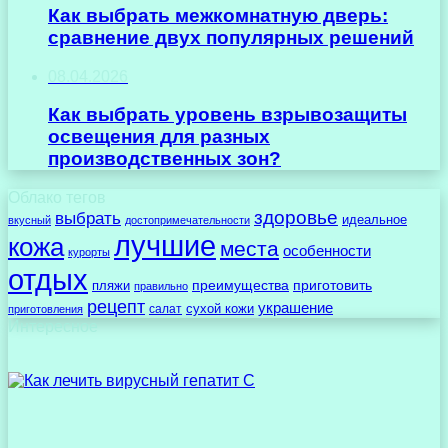
Как выбрать межкомнатную дверь:
сравнение двух популярных решений
08.04.2026
Как выбрать уровень взрывозащиты
освещения для разных
производственных зон?
Облако тегов
здоровье
выбрать
идеальное
вкусный
достопримечательности
лучшие
кожа
места
особенности
курорты
отдых
преимущества
приготовить
пляжи
правильно
рецепт
украшение
сухой кожи
салат
приготовления
Интересное