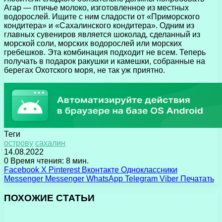
Агар — птичье молоко, изготовленное из местных
водорослей. Ищите с ним сладости от «Приморского
кондитера» и «Сахалинского кондитера». Одним из
главных сувениров является шоколад, сделанный из
морской соли, морских водорослей или морских
гребешков. Эта комбинация подходит не всем. Теперь
получать в подарок ракушки и камешки, собранные на
берегах Охотского моря, не так уж приятно.
Теги
острову
сахалин
14.08.2022
0
Время чтения: 8 мин.
Facebook
X
Pinterest
Вконтакте
Одноклассники
Messenger
Messenger
WhatsApp
Telegram
Viber
Печатать
ПОХОЖИЕ СТАТЬИ