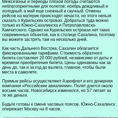
Межсезонье и периоды плохой погоды считаются
неблагоприятными для полетов: ноябрь дождливый и
холодный, а май еще снежный и скучный. Отмены
рейсов на материк происходят нечасто, но этого нельзя
сказать о Курильских островах. Добраться туда можно
только из Южно-Сахалинска и Петропавловска-
Камчатского. Однако на Курильских островах нет таких
современных объектов, как в столице Сахалина, поэтому
вы можете застрять там на несколько дней.
Как часть Дальнего Востока, Сахалин облагается
фиксированными тарифами. Стоимость обратного
билета составляет 20 000 рублей, независимо от даты и
времени приобретения билета. Цены одинаковы как за
день до, так и за год до вылета, главное, чтобы были
места в самолете.
Прямые рейсы осуществляют Аэрофлот и его дочерняя
компания «Российские авиалинии». Полет длится около
восьми часов. Новосибирск изменился, но S7 летает за
те же деньги.
Будьте готовы к смене часовых поясов. Южно-Сахалинск
опережает Москву на 8 часов.