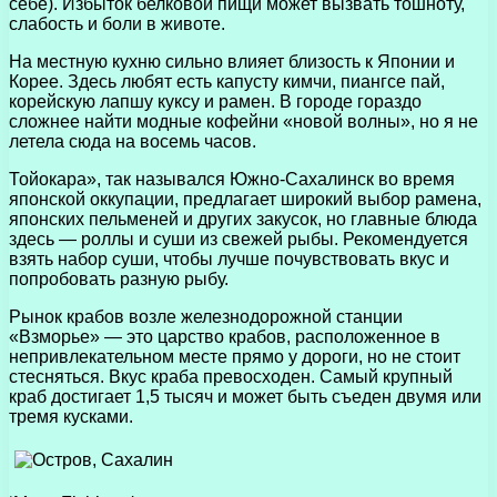
себе). Избыток белковой пищи может вызвать тошноту,
слабость и боли в животе.
На местную кухню сильно влияет близость к Японии и
Корее. Здесь любят есть капусту кимчи, пиангсе пай,
корейскую лапшу куксу и рамен. В городе гораздо
сложнее найти модные кофейни «новой волны», но я не
летела сюда на восемь часов.
Тойокара», так назывался Южно-Сахалинск во время
японской оккупации, предлагает широкий выбор рамена,
японских пельменей и других закусок, но главные блюда
здесь — роллы и суши из свежей рыбы. Рекомендуется
взять набор суши, чтобы лучше почувствовать вкус и
попробовать разную рыбу.
Рынок крабов возле железнодорожной станции
«Взморье» — это царство крабов, расположенное в
непривлекательном месте прямо у дороги, но не стоит
стесняться. Вкус краба превосходен. Самый крупный
краб достигает 1,5 тысяч и может быть съеден двумя или
тремя кусками.