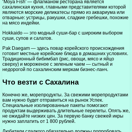
‘Moya Fish’ — флагманом ресторана является
сахалинская кухня, главными представителями которой
являются морские деликатесы прямо из аквариума или
отварные: устрицы, ракушки, сладкие гребешки, похожие
на мясо индейки.
Hokkaido — это модный суши-бар с широким выбором
суши, супов и салатов.
Pak Daegam — здесь повар корейского происхождения
готовит местные корейские блюда в домашних условиях.
Традиционный бибимбап (рис, овощи, мясо и яйцо
сверху) и мороженое с зеленым чаем — сытный и
недорогой по сахалинским меркам бизнес-ланч.
Что везти с Сахалина
Конечно же, морепродукты. За свежими морепродуктами
вам нужно будет отправиться на рынок Успек.
Специальные изолированные пакеты помогают
продуктам выдерживать длительные перелеты. Опять же,
не ожидайте низких цен. За первую банку свежей икры
нужно заплатить от 1 800 рублей.
Любители сладкого обязательно должны попробовать