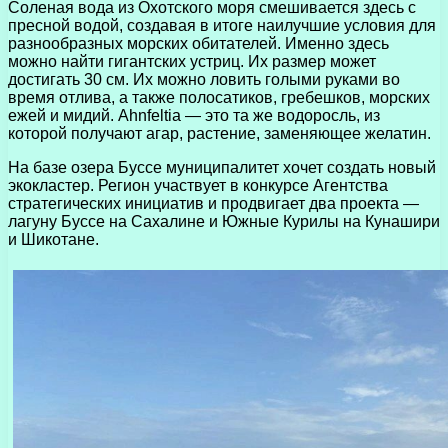
Соленая вода из Охотского моря смешивается здесь с
пресной водой, создавая в итоге наилучшие условия для
разнообразных морских обитателей. Именно здесь
можно найти гигантских устриц. Их размер может
достигать 30 см. Их можно ловить голыми руками во
время отлива, а также полосатиков, гребешков, морских
ежей и мидий. Ahnfeltia — это та же водоросль, из
которой получают агар, растение, заменяющее желатин.
На базе озера Буссе муниципалитет хочет создать новый
экокластер. Регион участвует в конкурсе Агентства
стратегических инициатив и продвигает два проекта —
лагуну Буссе на Сахалине и Южные Курилы на Кунашири
и Шикотане.